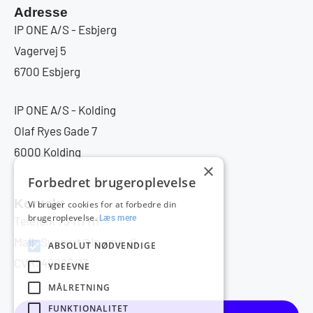
Adresse
IP ONE A/S - Esbjerg
Vagervej 5
6700 Esbjerg
IP ONE A/S - Kolding
Olaf Ryes Gade 7
6000 Kolding
×
Forbedret brugeroplevelse
Kontakt
Vi bruger cookies for at forbedre din
brugeroplevelse.
Læs mere
Telefon: 73 111 111
Mail: Support@ip-one.dk
ABSOLUT NØDVENDIGE
CVR: 42085413
YDEEVNE
MÅLRETNING
FUNKTIONALITET