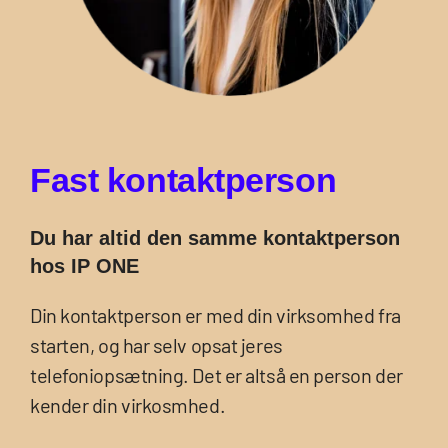
F
a
s
t
k
o
n
t
a
k
t
p
e
r
s
o
n
Du har altid den samme kontaktperson
hos IP ONE
Din kontaktperson er med din virksomhed fra
starten, og har selv opsat jeres
telefoniopsætning. Det er altså en person der
kender din virkosmhed.