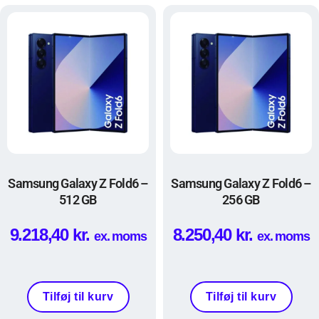
Samsung Galaxy Z Fold6 –
Samsung Galaxy Z Fold6 –
512 GB
256 GB
9.218,40
kr.
8.250,40
kr.
ex. moms
ex. moms
Tilføj til kurv
Tilføj til kurv