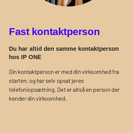
F
a
s
t
k
o
n
t
a
k
t
p
e
r
s
o
n
Du har altid den samme kontaktperson
hos IP ONE
Din kontaktperson er med din virksomhed fra
starten, og har selv opsat jeres
telefoniopsætning. Det er altså en person der
kender din virkosmhed.