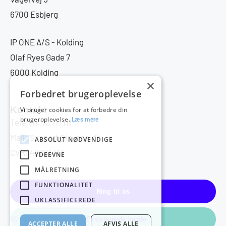
6700 Esbjerg
IP ONE A/S - Kolding
Olaf Ryes Gade 7
6000 Kolding
×
Forbedret brugeroplevelse
Kontakt
Vi bruger cookies for at forbedre din
brugeroplevelse.
Læs mere
Telefon: 73 111 111
Mail: Support@ip-one.dk
ABSOLUT NØDVENDIGE
CVR: 42085413
YDEEVNE
MÅLRETNING
FUNKTIONALITET
Ring til os
UKLASSIFICEREDE
Eksisterende kunde
ACCEPTER ALLE
AFVIS ALLE