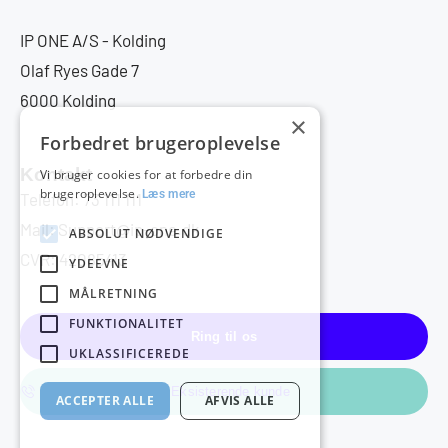
IP ONE A/S - Kolding
Olaf Ryes Gade 7
6000 Kolding
×
Forbedret brugeroplevelse
Kontakt
Vi bruger cookies for at forbedre din
brugeroplevelse.
Læs mere
Telefon: 73 111 111
Mail: Support@ip-one.dk
ABSOLUT NØDVENDIGE
CVR: 42085413
YDEEVNE
MÅLRETNING
FUNKTIONALITET
Ring til os
UKLASSIFICEREDE
Eksisterende kunde
ACCEPTER ALLE
AFVIS ALLE