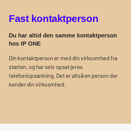
F
a
s
t
k
o
n
t
a
k
t
p
e
r
s
o
n
Du har altid den samme kontaktperson
hos IP ONE
Din kontaktperson er med din virksomhed fra
starten, og har selv opsat jeres
telefoniopsætning. Det er altså en person der
kender din virkosmhed.