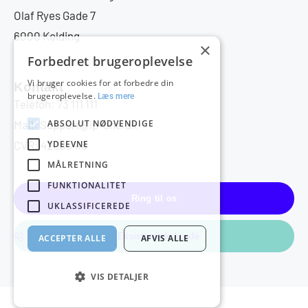
Olaf Ryes Gade 7
6000 Kolding
×
Forbedret brugeroplevelse
Vi bruger cookies for at forbedre din
Kontakt
brugeroplevelse.
Læs mere
Telefon: 73 111 111
ABSOLUT NØDVENDIGE
Mail: Support@ip-one.dk
YDEEVNE
CVR: 42085413
MÅLRETNING
FUNKTIONALITET
Ring til os
UKLASSIFICEREDE
Eksisterende kunde
ACCEPTER ALLE
AFVIS ALLE
VIS DETALJER