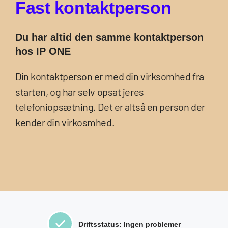
F
a
s
t
k
o
n
t
a
k
t
p
e
r
s
o
n
Du har altid den samme kontaktperson
hos IP ONE
Din kontaktperson er med din virksomhed fra
starten, og har selv opsat jeres
telefoniopsætning. Det er altså en person der
kender din virkosmhed.
Driftsstatus: Ingen problemer