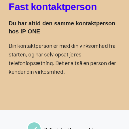
F
a
s
t
k
o
n
t
a
k
t
p
e
r
s
o
n
Du har altid den samme kontaktperson
hos IP ONE
Din kontaktperson er med din virksomhed fra
starten, og har selv opsat jeres
telefoniopsætning. Det er altså en person der
kender din virkosmhed.