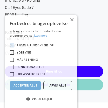
IP ONE A/S - Kolding
Olaf Ryes Gade 7
6000 Kolding
×
Forbedret brugeroplevelse
Vi bruger cookies for at forbedre din
Kontakt
brugeroplevelse.
Læs mere
Telefon: 73 111 111
ABSOLUT NØDVENDIGE
Mail: Support@ip-one.dk
YDEEVNE
CVR: 42085413
MÅLRETNING
FUNKTIONALITET
Ring til os
UKLASSIFICEREDE
Eksisterende kunde
ACCEPTER ALLE
AFVIS ALLE
VIS DETALJER