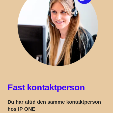
F
a
s
t
k
o
n
t
a
k
t
p
e
r
s
o
n
Du har altid den samme kontaktperson
hos IP ONE