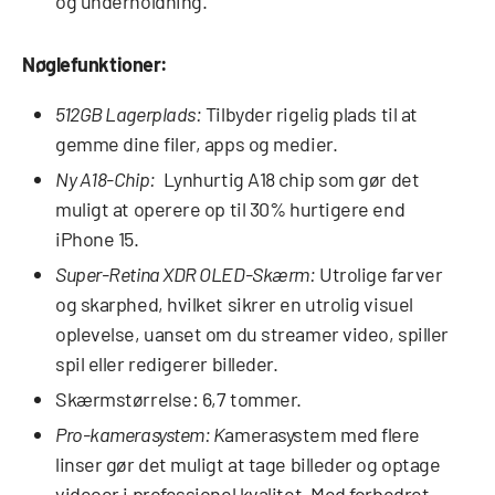
og underholdning.
Nøglefunktioner:
512GB Lagerplads:
Tilbyder rigelig plads til at
gemme dine filer, apps og medier.
Ny A18-Chip:
Lynhurtig A18 chip som gør det
muligt at operere op til 30% hurtigere end
iPhone 15.
Super-Retina XDR OLED-Skærm:
Utrolige farver
og skarphed, hvilket sikrer en utrolig visuel
oplevelse, uanset om du streamer video, spiller
spil eller redigerer billeder.
Skærmstørrelse: 6,7 tommer.
Pro-kamerasystem: K
amerasystem med flere
linser gør det muligt at tage billeder og optage
videoer i professionel kvalitet. Med forbedret