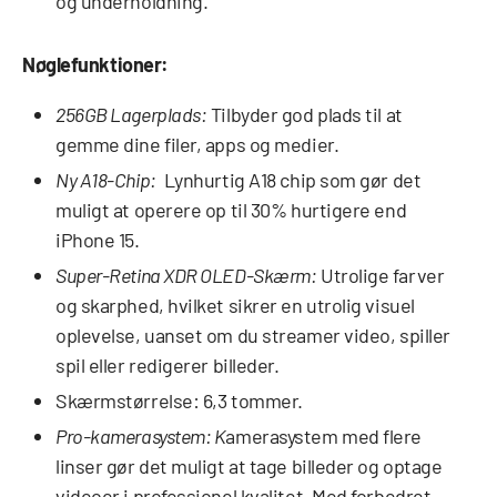
og underholdning.
Nøglefunktioner:
256GB Lagerplads:
Tilbyder god plads til at
gemme dine filer, apps og medier.
Ny A18-Chip:
Lynhurtig A18 chip som gør det
muligt at operere op til 30% hurtigere end
iPhone 15.
Super-Retina XDR OLED-Skærm:
Utrolige farver
og skarphed, hvilket sikrer en utrolig visuel
oplevelse, uanset om du streamer video, spiller
spil eller redigerer billeder.
Skærmstørrelse: 6,3 tommer.
Pro-kamerasystem: K
amerasystem med flere
linser gør det muligt at tage billeder og optage
videoer i professionel kvalitet. Med forbedret