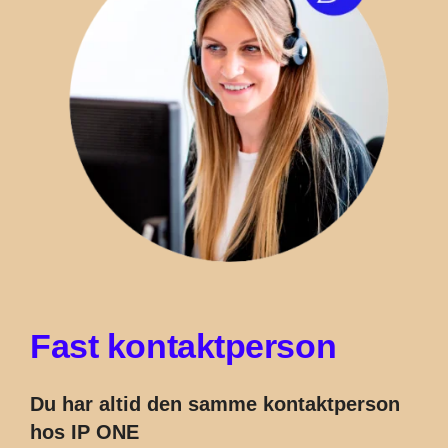
F
a
s
t
k
o
n
t
a
k
t
p
e
r
s
o
n
Du har altid den samme kontaktperson
hos IP ONE