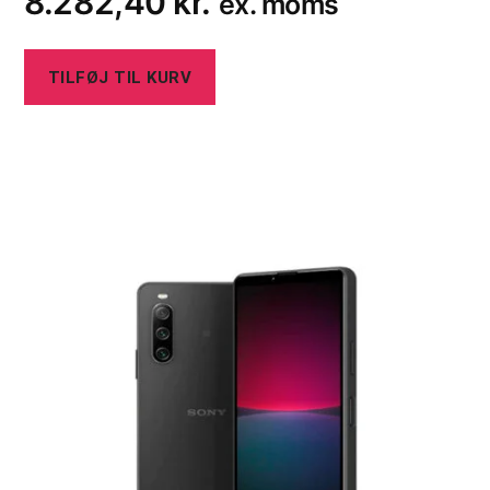
8.282,40
kr.
ex. moms
TILFØJ TIL KURV