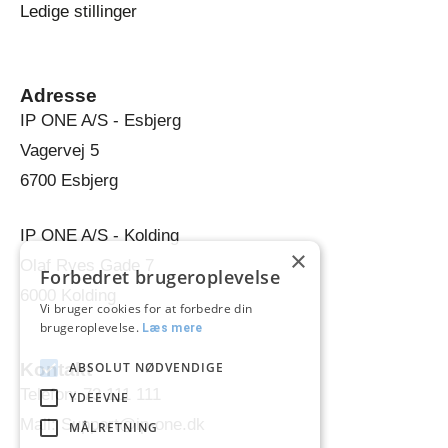
Ledige stillinger
Adresse
IP ONE A/S - Esbjerg
Vagervej 5
6700 Esbjerg
IP ONE A/S - Kolding
×
Olaf Ryes Gade 7
Forbedret brugeroplevelse
6000 Kolding
Vi bruger cookies for at forbedre din
brugeroplevelse.
Læs mere
Kontakt
ABSOLUT NØDVENDIGE
Telefon: 73 111 111
YDEEVNE
Mail: Support@ip-one.dk
MÅLRETNING