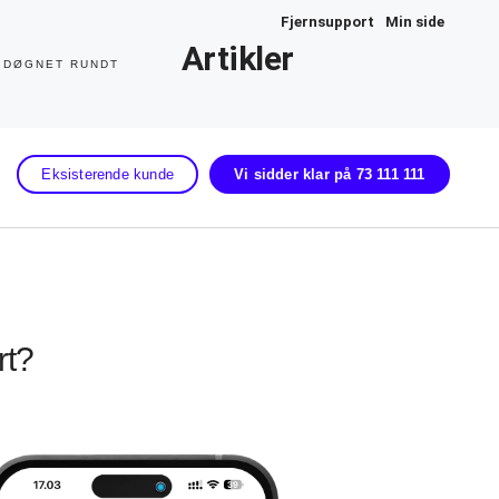
Fjernsupport
Min side
Artikler
 DØGNET RUNDT
Eksisterende kunde
Vi sidder klar på 73 111 111
rt?