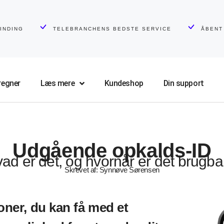
INDING
TELEBRANCHENS BEDSTE SERVICE
ÅBENT
regner
Læs mere
Kundeshop
Din support
Udgående opkalds-ID
ad er det, og hvornår er det brugba
Skrevet af: Synnøve Sørensen
oner, du kan få med et