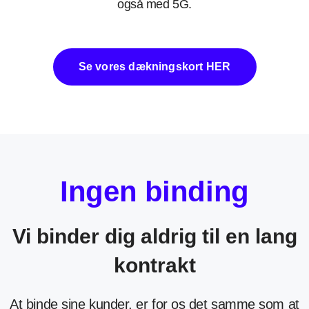
også med 5G.
Se vores dækningskort HER
I
n
g
e
n
b
i
n
d
i
n
g
Vi binder dig aldrig til en lang
kontrakt
At binde sine kunder, er for os det samme som at