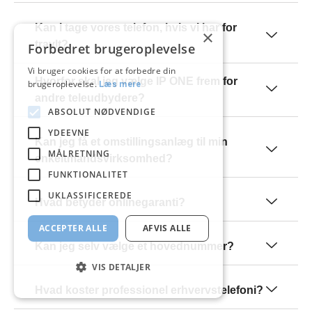
Kan I tage vores telefon, hvis vi har for
×
travlt?
Forbedret brugeroplevelse
Vi bruger cookies for at forbedre din
Hvorfor skal jeg vælge IP ONE frem for
brugeroplevelse.
Læs mere
andre teleudbydere?
ABSOLUT NØDVENDIGE
YDEEVNE
Kan jeg få et omstillingsanlæg til min
MÅLRETNING
enkeltmandsvirksomhed?
FUNKTIONALITET
UKLASSIFICEREDE
Hvad betyder onlinegaranti?
ACCEPTER ALLE
AFVIS ALLE
Kan jeg selv vælge et hovednummer?
VIS DETALJER
Hvad koster professionel erhvervstelefoni?